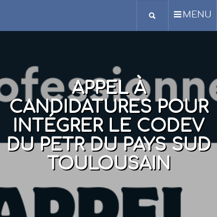
MENU
APPEL À
CANDIDATURES POUR
INTÉGRER LE CODEV
DU PETR DU PAYS SUD
TOULOUSAIN