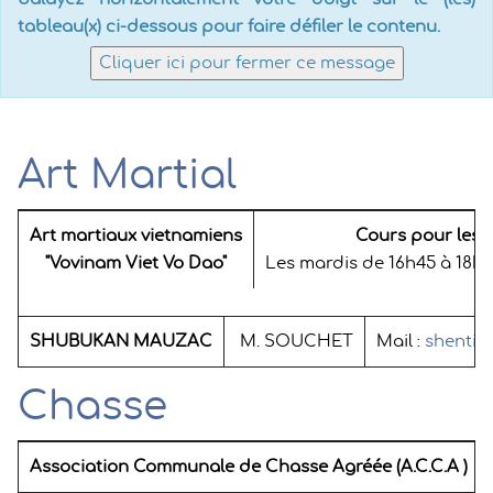
tableau(x) ci-dessous pour faire défiler le contenu.
Cliquer ici pour fermer ce message
Art Martial
Art martiaux vietnamiens
Cours pour les e
"Vovinam Viet Vo Dao"
Les mardis de 16h45 à 18h45
SHUBUKAN MAUZAC
M. SOUCHET
Mail :
shenti@l
Chasse
Association Communale de Chasse Agréée
(A.C.C.A )