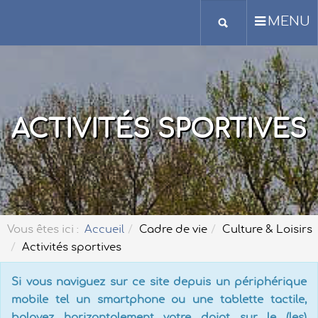
MENU
ACTIVITÉS SPORTIVES
Vous êtes ici :
Accueil
Cadre de vie
Culture & Loisirs
Activités sportives
Si vous naviguez sur ce site depuis un périphérique
mobile tel un smartphone ou une tablette tactile,
balayez horizontalement votre doigt sur le (les)