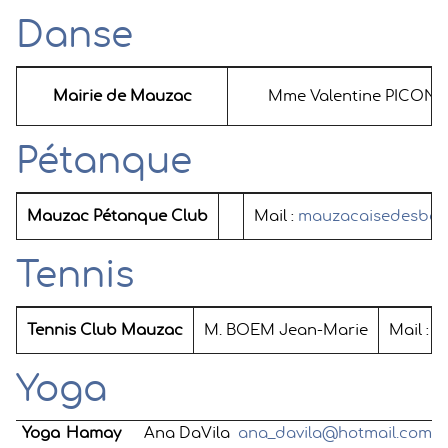
Danse
Mairie de Mauzac
Mme Valentine PICON
Pétanque
Mauzac Pétanque Club
Mail :
mauzacaisedesboul
Tennis
Tennis Club Mauzac
M. BOEM Jean-Marie
Mail :
m
Yoga
Yoga Hamay
Ana DaVila
ana_davila@hotmail.com