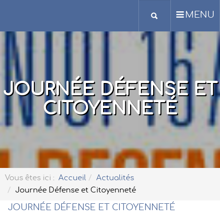
MENU
JOURNÉE DÉFENSE ET
CITOYENNETÉ
Vous êtes ici :
Accueil
Actualités
Journée Défense et Citoyenneté
JOURNÉE DÉFENSE ET CITOYENNETÉ