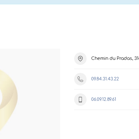
Chemin du Pradas, 3
09.84.31.43.22
06.09.12.89.61