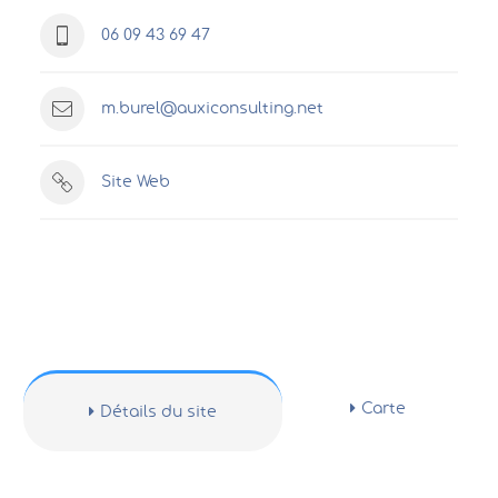
06 09 43 69 47
m.burel@auxiconsulting.net
Site Web
Carte
Détails du site